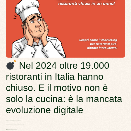
Nel 2024 oltre 19.000
ristoranti in Italia hanno
chiuso. E il motivo non è
solo la cucina: è la mancata
evoluzione digitale
Il motivo? Mancano strategie di
marketing per ristoranti
efficaci e una vera digitalizzazione.
E nel
2026 la situazione non sarà diversa
se i ristoratori continueranno a ignorare la
trasformazione digitale
Molti ristoratori pensano che basti cucinare bene per riempire la sala.
Purtroppo, non è più così.