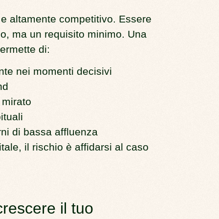
o e altamente competitivo. Essere
io, ma un requisito minimo. Una
permette di:
ante
nei momenti decisivi
nd
 mirato
ituali
rni di bassa affluenza
le, il rischio è affidarsi al caso
crescere il tuo