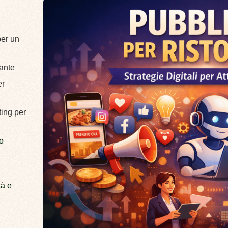
per un
rante
er
ting per
o
tà e